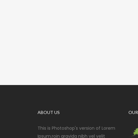
ABOUT US
OUR
This is Photoshop's version of Lorem
Ipsum.roin gravida nibh vel velit