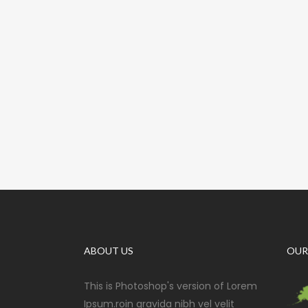
ABOUT US
OUR
This is Photoshop's version of Lorem
Ipsum.roin gravida nibh vel velit