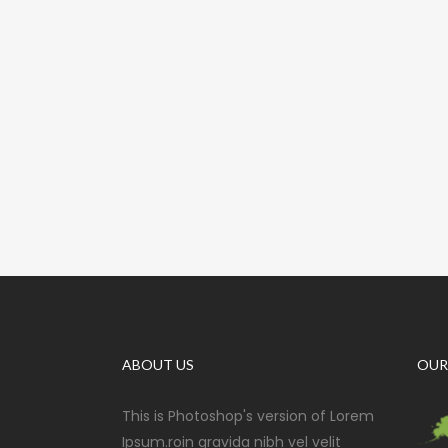
ABOUT US
OUR
This is Photoshop's version of Lorem
Ipsum.roin gravida nibh vel velit