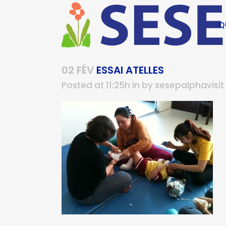
Q
02 FÉV
ESSAI ATELLES
Posted at 11:25h
in
by
sesepalphavisit