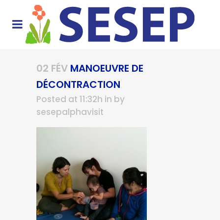
02 FÉV
MANOEUVRE DE
DÉCONTRACTION
Posted at 11:32h
in
by
sesepalphavisit